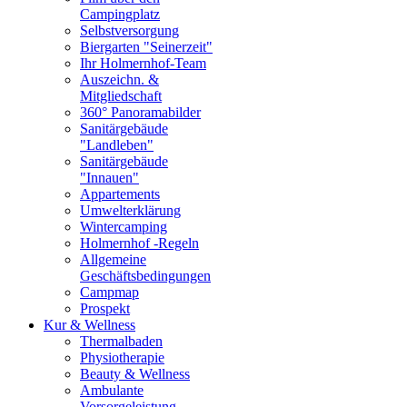
Campingplatz
Selbstversorgung
Biergarten "Seinerzeit"
Ihr Holmernhof-Team
Auszeichn. &
Mitgliedschaft
360° Panoramabilder
Sanitärgebäude
"Landleben"
Sanitärgebäude
"Innauen"
Appartements
Umwelterklärung
Wintercamping
Holmernhof -Regeln
Allgemeine
Geschäftsbedingungen
Campmap
Prospekt
Kur & Wellness
Thermalbaden
Physiotherapie
Beauty & Wellness
Ambulante
Vorsorgeleistung