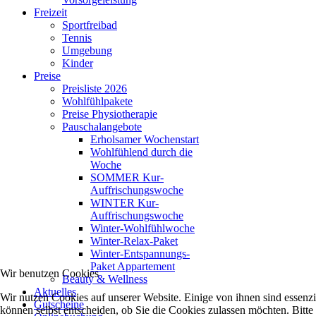
Freizeit
Sportfreibad
Tennis
Umgebung
Kinder
Preise
Preisliste 2026
Wohlfühlpakete
Preise Physiotherapie
Pauschalangebote
Erholsamer Wochenstart
Wohlfühlend durch die
Woche
SOMMER Kur-
Auffrischungswoche
WINTER Kur-
Auffrischungswoche
Winter-Wohlfühlwoche
Winter-Relax-Paket
Winter-Entspannungs-
Paket Appartement
Wir benutzen Cookies
Beauty & Wellness
Aktuelles
Wir nutzen Cookies auf unserer Website. Einige von ihnen sind essenzi
Gutscheine
können selbst entscheiden, ob Sie die Cookies zulassen möchten. Bitte