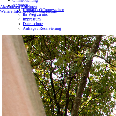
Onlinebuchung
Anfragen
Akzeptieren
Ablehnen
Kontakt / Öffnungszeiten
Weitere Informationen
|
Impressum
Ihr Weg zu uns
Impressum
Datenschutz
Anfrage / Reservierung