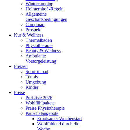
Wintercamping
Holmernhof -Regeln
Allgemeine
Geschäftsbedingungen
Campmap
Prospekt
Kur & Wellness
Thermalbaden
Physiotherapie
Beauty & Wellness
Ambulante
Vorsorgeleistung
Freizeit
Sportfreibad
Tennis
Umgebung
Kinder
Preise
Preisliste 2026
Wohlfühlpakete
Preise Physiotherapie
Pauschalangebote
Erholsamer Wochenstart
Wohlfühlend durch die
Woche