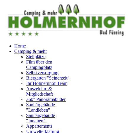
Home
Camping & mehr
Stellplätze
Film über den
Campingplatz
Selbstversorgung
Biergarten "Seinerzeit"
Ihr Holmernhof-Team
Auszeichn. &
Mitgliedschaft
360° Panoramabilder
Sanitärgebäude
"Landleben"
Sanitärgebäude
"Innauen"
Appartements
Umwelterklärung